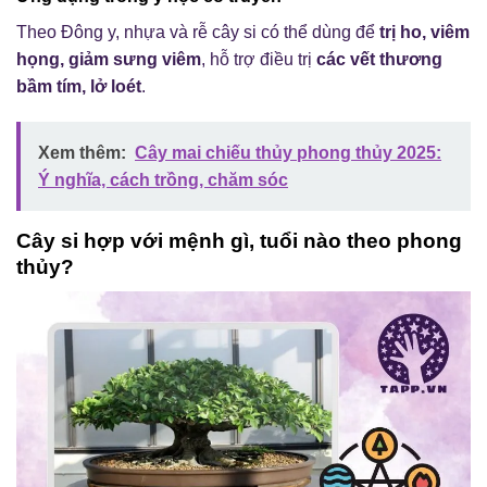
Theo Đông y, nhựa và rễ cây si có thể dùng để
trị ho, viêm
họng, giảm sưng viêm
, hỗ trợ điều trị
các vết thương
bầm tím, lở loét
.
Xem thêm:
Cây mai chiếu thủy phong thủy 2025:
Ý nghĩa, cách trồng, chăm sóc
Cây si hợp với mệnh gì, tuổi nào theo phong
thủy?