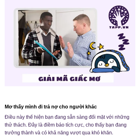
Mơ thấy mình đi trả nợ cho người khác
Điều này thể hiện bạn đang sẵn sàng đối mặt với những
thử thách. Đây là điềm báo tích cực, cho thấy bạn đang
trưởng thành và có khả năng vượt qua khó khăn.