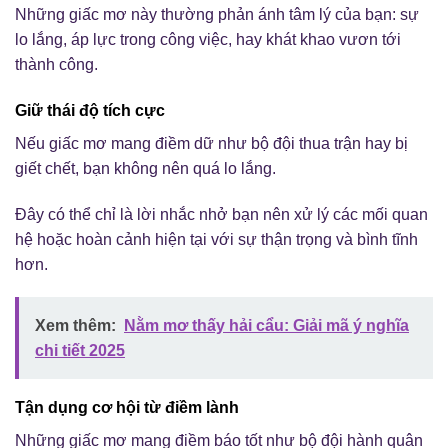
Những giấc mơ này thường phản ánh tâm lý của bạn: sự
lo lắng, áp lực trong công việc, hay khát khao vươn tới
thành công.
Giữ thái độ tích cực
Nếu giấc mơ mang điềm dữ như bộ đội thua trận hay bị
giết chết, bạn không nên quá lo lắng.
Đây có thể chỉ là lời nhắc nhở bạn nên xử lý các mối quan
hệ hoặc hoàn cảnh hiện tại với sự thận trọng và bình tĩnh
hơn.
Xem thêm:
Nằm mơ thấy hải cẩu: Giải mã ý nghĩa
chi tiết 2025
Tận dụng cơ hội từ điềm lành
Những giấc mơ mang điềm báo tốt như bộ đội hành quân