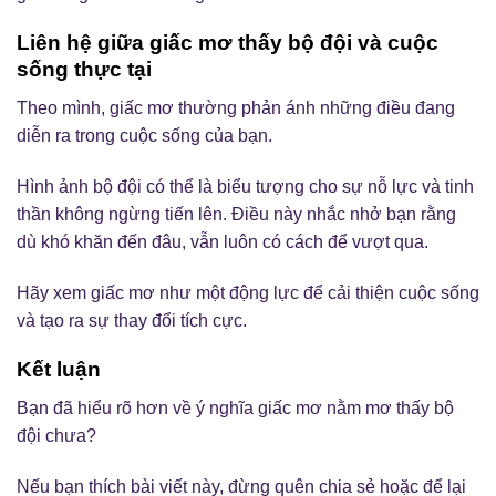
Liên hệ giữa giấc mơ thấy bộ đội và cuộc
sống thực tại
Theo mình, giấc mơ thường phản ánh những điều đang
diễn ra trong cuộc sống của bạn.
Hình ảnh bộ đội có thể là biểu tượng cho sự nỗ lực và tinh
thần không ngừng tiến lên. Điều này nhắc nhở bạn rằng
dù khó khăn đến đâu, vẫn luôn có cách để vượt qua.
Hãy xem giấc mơ như một động lực để cải thiện cuộc sống
và tạo ra sự thay đổi tích cực.
Kết luận
Bạn đã hiểu rõ hơn về ý nghĩa giấc mơ nằm mơ thấy bộ
đội chưa?
Nếu bạn thích bài viết này, đừng quên chia sẻ hoặc để lại