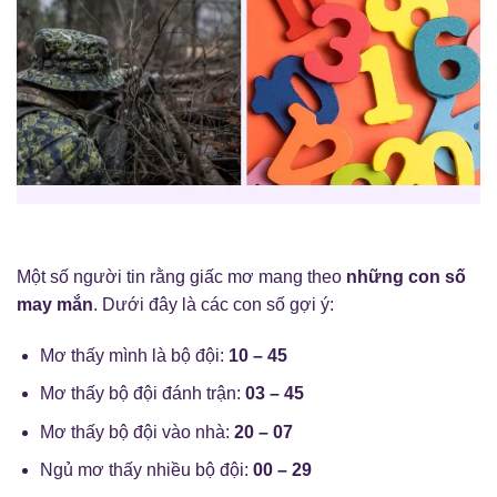
Một số người tin rằng giấc mơ mang theo
những con số
may mắn
. Dưới đây là các con số gợi ý:
Mơ thấy mình là bộ đội:
10 – 45
Mơ thấy bộ đội đánh trận:
03 – 45
Mơ thấy bộ đội vào nhà:
20 – 07
Ngủ mơ thấy nhiều bộ đội:
00 – 29