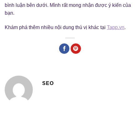
bình luận bên dưới. Mình rất mong nhận được ý kiến của
bạn.
Khám phá thêm nhiều nội dung thú vị khác tại
Tapp.vn
.
SEO