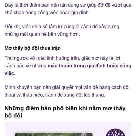
Đây là thời điểm bạn nên tận dụng sự giúp đỡ để vượt qua
khó khăn trong công việc hoặc gia đình.
Đôi khi, việc chia sẻ tâm tư cũng là cách để xây dựng
những mối quan hệ bền vững hơn.
Mơ thấy bộ đội thua trận
Trái ngược với các tình huống trên, giấc mơ này là lời
cảnh báo về những
mâu thuẫn trong gia đình hoặc công
việc
.
Mình khuyên bạn nên giải quyết mọi vấn đề bằng cách đối
thoại và thấu hiểu, tránh để xung đột leo thang.
Những điềm báo phổ biến khi nằm mơ thấy
bộ đội