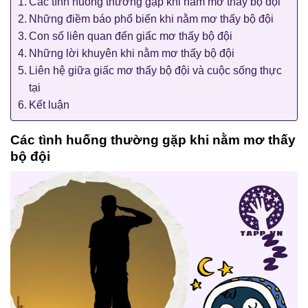
Các tình huống thường gặp khi nằm mơ thấy bộ đội
Những điềm báo phổ biến khi nằm mơ thấy bộ đội
Con số liên quan đến giấc mơ thấy bộ đội
Những lời khuyên khi nằm mơ thấy bộ đội
Liên hệ giữa giấc mơ thấy bộ đội và cuộc sống thực
tại
Kết luận
Các tình huống thường gặp khi nằm mơ thấy
bộ đội