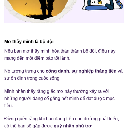
Mơ thấy mình là bộ đội
Nếu bạn mơ thấy mình hóa thân thành bộ đội, điều này
mang đến một điềm báo tốt lành.
Nó tượng trưng cho
công danh, sự nghiệp thăng tiến
và
sự ổn định trong cuộc sống.
Mình nhận thấy rằng giấc mơ này thường xảy ra với
những người đang cố gắng hết mình để đạt được mục
tiêu.
Đừng quên rằng khi bạn đang trên con đường phát triển,
có thể bạn sẽ gặp được
quý nhân phù trợ
.