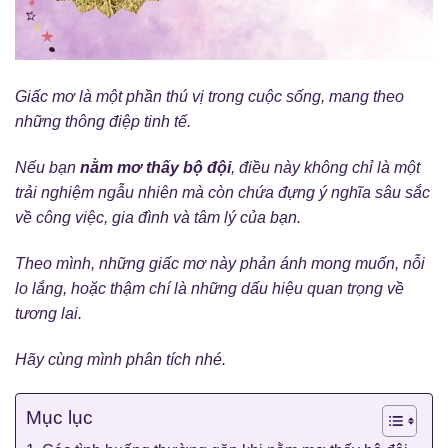
Giấc mơ là một phần thú vị trong cuộc sống, mang theo
những thông điệp tinh tế.
Nếu bạn
nằm mơ thấy bộ đội
, điều này không chỉ là một
trải nghiệm ngẫu nhiên mà còn chứa đựng ý nghĩa sâu sắc
về công việc, gia đình và tâm lý của bạn.
Theo mình, những giấc mơ này phản ánh mong muốn, nỗi
lo lắng, hoặc thậm chí là những dấu hiệu quan trọng về
tương lai.
Hãy cùng mình phân tích nhé.
Mục lục