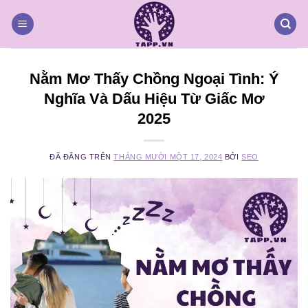
Chuyển
đến
nội
dung
Nằm Mơ Thấy Chồng Ngoại Tình: Ý
Nghĩa Và Dấu Hiệu Từ Giấc Mơ
2025
ĐÃ ĐĂNG TRÊN
THÁNG MƯỜI MỘT 17, 2024
BỞI
SEO