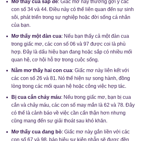
Mơ thấy cua sắp đẻ
: Giấc mơ này thường gợi ý các
con số 34 và 44. Điều này có thể liên quan đến sự sinh
sôi, phát triển trong sự nghiệp hoặc đời sống cá nhân
của bạn.
Mơ thấy một đàn cua
: Nếu bạn thấy cả một đàn cua
trong giấc mơ, các con số 06 và 97 được coi là phù
hợp. Đây là dấu hiệu bạn đang hoặc sắp có nhiều mối
quan hệ, cơ hội hỗ trợ trong cuộc sống.
Nằm mơ thấy hai con cua
: Giấc mơ này liên kết với
các con số 26 và 81. Nó thể hiện sự song hành, đồng
lòng trong các mối quan hệ hoặc công việc hợp tác.
Bị cua cắn chảy máu
: Nếu trong giấc mơ, bạn bị cua
cắn và chảy máu, các con số may mắn là 62 và 78. Đây
có thể là cảnh báo về việc cần cẩn thận hơn nhưng
cũng mang đến sự giải thoát sau khó khăn.
Mơ thấy cua đang bò
: Giấc mơ này gắn liền với các
con số 67 và 98, báo hiệu sự kiên nhẫn sẽ được đền