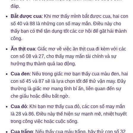
đáp.
Bắt được cua
: Khi mơ thấy mình bắt được cua, hai con
số 40 và 88 là những con số may mắn. Điều này cho
thấy bạn có thể tận dụng tốt các cơ hội để gặt hái thành
công.
Ăn thịt cua
: Giấc mơ về việc ăn thịt cua đi kèm với các
con số 08 và 27, cho thấy may mắn tài chính và sự
hưởng thụ thành quả lao động.
Cua đen
: Nếu trong giấc mơ bạn thấy cua màu đen, hai
con số 45 và 87 sẽ là lựa chọn tốt để thử vận may. Đây
thường là giấc mơ mang tính bí ẩn, liên quan đến sự
che giấu hoặc điều bất ngờ.
Cua đỏ
: Khi bạn mơ thấy cua đỏ, các con số may mắn
là 28 và 86. Điều này thể hiện sự mạnh mẽ, nhiệt huyết
trong công việc hoặc cuộc sống.
Cua trắng
: Nếu thấy cua màu trắng, hãy thử con số 32