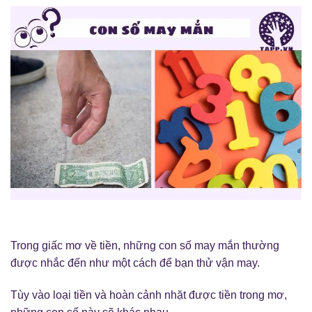
Trong giấc mơ về tiền, những con số may mắn thường
được nhắc đến như một cách để bạn thử vận may.
Tùy vào loại tiền và hoàn cảnh nhặt được tiền trong mơ,