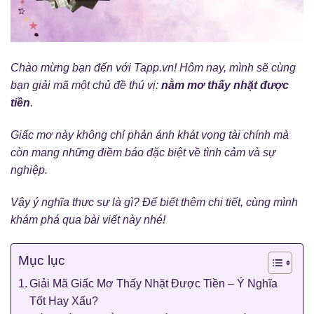
Chào mừng bạn đến với Tapp.vn! Hôm nay, mình sẽ cùng
bạn giải mã một chủ đề thú vị:
nằm mơ thấy nhặt được
tiền
.
Giấc mơ này không chỉ phản ánh khát vọng tài chính mà
còn mang những điềm báo đặc biệt về tình cảm và sự
nghiệp.
Vậy ý nghĩa thực sự là gì? Để biết thêm chi tiết, cùng mình
khám phá qua bài viết này nhé!
Mục lục
Giải Mã Giấc Mơ Thấy Nhặt Được Tiền – Ý Nghĩa
Tốt Hay Xấu?