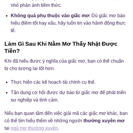
nhỏ phản ánh tiềm thức.
Không quá phụ thuộc vào giấc mơ
: Dù giấc mơ báo
hiệu điềm tốt hay xấu, hãy luôn tin vào hành động thực
tế.
Làm Gì Sau Khi Nằm Mơ Thấy Nhặt Được
Tiền?
Khi đã hiểu được ý nghĩa của giấc mơ, bạn có thể chuẩn
bị cho tương lai tốt hơn.
Thực hiện các kế hoạch tài chính cụ thể.
Tận dụng cơ hội được dự báo từ giấc mơ để phát triển
sự nghiệp và tình cảm.
Nếu bạn quan tâm đến việc giải mã các giấc mơ khác, bạn
có thể tìm hiểu thêm về những người
thường xuyên mơ
tại
ngủ mơ thường xuyên
.