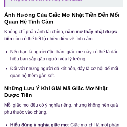
Ảnh Hưởng Của Giấc Mơ Nhặt Tiền Đến Mối
Quan Hệ Tình Cảm
Không chỉ phản ánh tài chính,
nằm mơ thấy nhặt được
tiền
còn có thể tiết lộ nhiều điều về tình cảm.
Nếu bạn là người độc thân, giấc mơ này có thể là dấu
hiệu bạn sắp gặp người yêu lý tưởng.
Đối với những người đã kết hôn, đây là cơ hội để mối
quan hệ thêm gắn kết.
Những Lưu Ý Khi Giải Mã Giấc Mơ Nhặt
Được Tiền
Mỗi giấc mơ đều có ý nghĩa riêng, nhưng không nên quá
phụ thuộc vào chúng.
Hiểu đúng ý nghĩa giấc mơ
: Giấc mơ chỉ là một phần