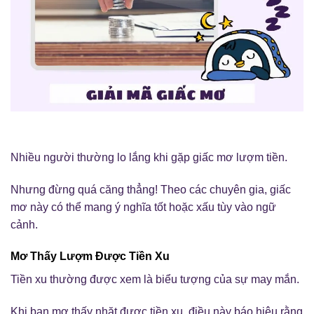
Nhiều người thường lo lắng khi gặp giấc mơ lượm tiền.
Nhưng đừng quá căng thẳng! Theo các chuyên gia, giấc
mơ này có thể mang ý nghĩa tốt hoặc xấu tùy vào ngữ
cảnh.
Mơ Thấy Lượm Được Tiền Xu
Tiền xu thường được xem là biểu tượng của sự may mắn.
Khi bạn mơ thấy nhặt được tiền xu, điều này báo hiệu rằng