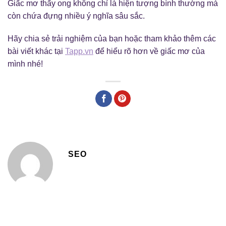
Giấc mơ thấy ong không chỉ là hiện tượng bình thường mà
còn chứa đựng nhiều ý nghĩa sâu sắc.
Hãy chia sẻ trải nghiệm của bạn hoặc tham khảo thêm các
bài viết khác tại
Tapp.vn
để hiểu rõ hơn về giấc mơ của
mình nhé!
SEO