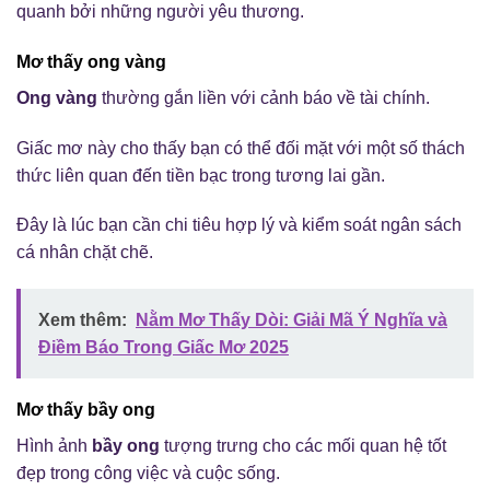
quanh bởi những người yêu thương.
Mơ thấy ong vàng
Ong vàng
thường gắn liền với cảnh báo về tài chính.
Giấc mơ này cho thấy bạn có thể đối mặt với một số thách
thức liên quan đến tiền bạc trong tương lai gần.
Đây là lúc bạn cần chi tiêu hợp lý và kiểm soát ngân sách
cá nhân chặt chẽ.
Xem thêm:
Nằm Mơ Thấy Dòi: Giải Mã Ý Nghĩa và
Điềm Báo Trong Giấc Mơ 2025
Mơ thấy bầy ong
Hình ảnh
bầy ong
tượng trưng cho các mối quan hệ tốt
đẹp trong công việc và cuộc sống.