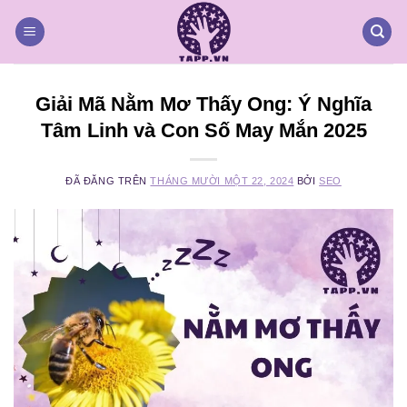
Chuyển
đến
nội
dung
Giải Mã Nằm Mơ Thấy Ong: Ý Nghĩa
Tâm Linh và Con Số May Mắn 2025
ĐÃ ĐĂNG TRÊN
THÁNG MƯỜI MỘT 22, 2024
BỞI
SEO