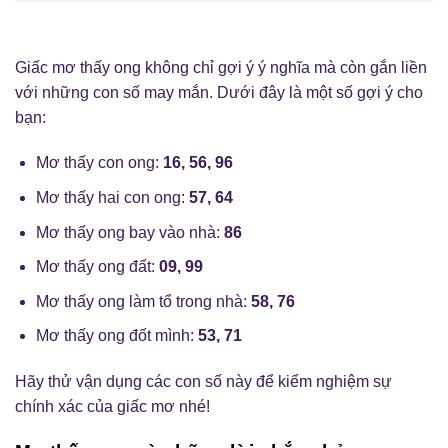
Giấc mơ thấy ong không chỉ gợi ý ý nghĩa mà còn gắn liền
với những con số may mắn. Dưới đây là một số gợi ý cho
bạn:
Mơ thấy con ong:
16, 56, 96
Mơ thấy hai con ong:
57, 64
Mơ thấy ong bay vào nhà:
86
Mơ thấy ong đất:
09, 99
Mơ thấy ong làm tổ trong nhà:
58, 76
Mơ thấy ong đốt mình:
53, 71
Hãy thử vận dụng các con số này để kiểm nghiệm sự
chính xác của giấc mơ nhé!