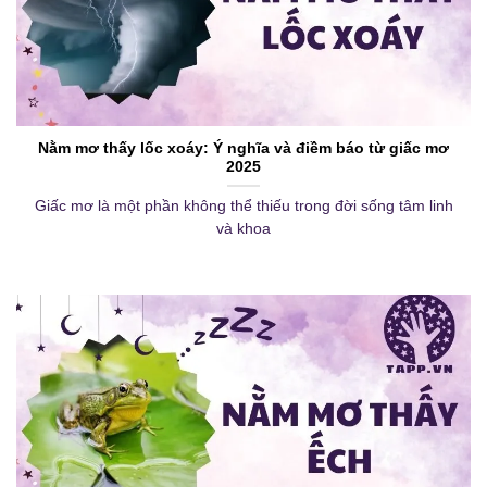
Nằm mơ thấy lốc xoáy: Ý nghĩa và điềm báo từ giấc mơ
2025
Giấc mơ là một phần không thể thiếu trong đời sống tâm linh
và khoa