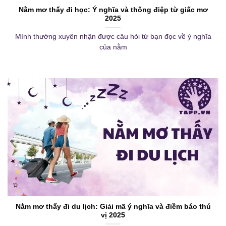
Nằm mơ thấy đi học: Ý nghĩa và thông điệp từ giấc mơ
2025
Mình thường xuyên nhận được câu hỏi từ bạn đọc về ý nghĩa
của nằm
Nằm mơ thấy đi du lịch: Giải mã ý nghĩa và điềm báo thú
vị 2025