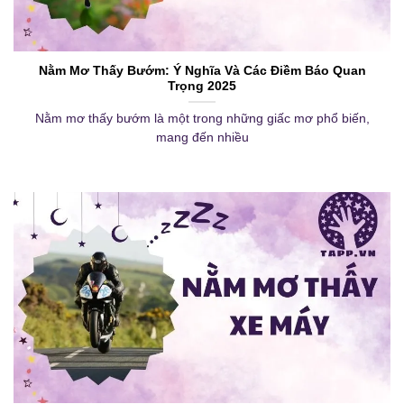
Nằm Mơ Thấy Bướm: Ý Nghĩa Và Các Điềm Báo Quan
Trọng 2025
Nằm mơ thấy bướm là một trong những giấc mơ phổ biến,
mang đến nhiều