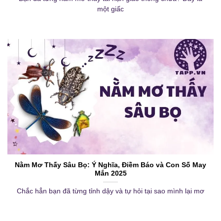
một giấc
Nằm Mơ Thấy Sâu Bọ: Ý Nghĩa, Điềm Báo và Con Số May
Mắn 2025
Chắc hẳn bạn đã từng tỉnh dậy và tự hỏi tại sao mình lại mơ