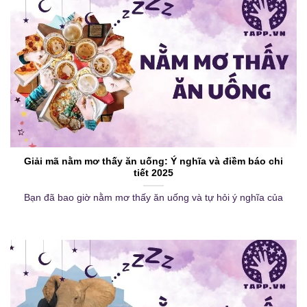
Giải mã nằm mơ thấy ăn uống: Ý nghĩa và điềm báo chi
tiết 2025
Bạn đã bao giờ nằm mơ thấy ăn uống và tự hỏi ý nghĩa của