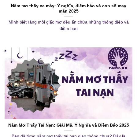
Nằm mơ thấy xe máy: Ý nghĩa, điềm báo và con số may
mắn 2025
Mình biết rằng mỗi giấc mơ đều ẩn chứa những thông điệp và
điềm báo
Nằm Mơ Thấy Tai Nạn: Giải Mã, Ý Nghĩa và Điềm Báo 2025
Bạn đã từng nằm mơ thấy tai nạn giao thông chưa? Đây là