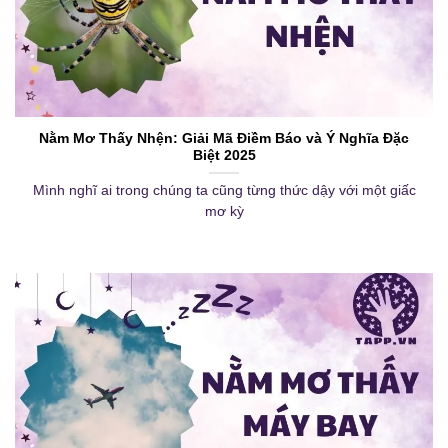
Nằm Mơ Thấy Nhện: Giải Mã Điềm Báo và Ý Nghĩa Đặc
Biệt 2025
Mình nghĩ ai trong chúng ta cũng từng thức dậy với một giấc
mơ kỳ