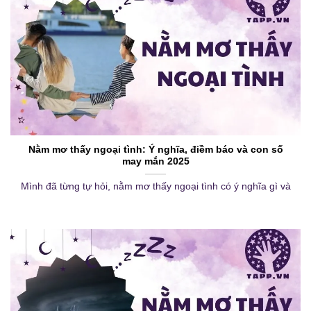
Nằm mơ thấy ngoại tình: Ý nghĩa, điềm báo và con số
may mắn 2025
Mình đã từng tự hỏi, nằm mơ thấy ngoại tình có ý nghĩa gì và