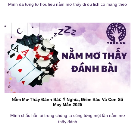
Mình đã từng tự hỏi, liệu nằm mơ thấy đi du lịch có mang theo
Nằm Mơ Thấy Đánh Bài: Ý Nghĩa, Điềm Báo Và Con Số
May Mắn 2025
Mình chắc hẳn ai trong chúng ta cũng từng một lần nằm mơ
thấy đánh