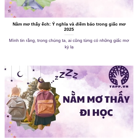
Nằm mơ thấy ếch: Ý nghĩa và điềm báo trong giấc mơ
2025
Mình tin rằng, trong chúng ta, ai cũng từng có những giấc mơ
kỳ lạ