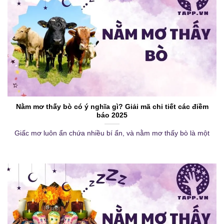
Nằm mơ thấy bò có ý nghĩa gì? Giải mã chi tiết các điềm
báo 2025
Giấc mơ luôn ẩn chứa nhiều bí ẩn, và nằm mơ thấy bò là một