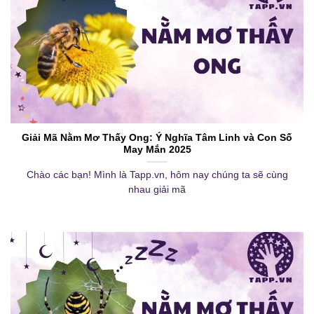
Giải Mã Nằm Mơ Thấy Ong: Ý Nghĩa Tâm Linh và Con Số
May Mắn 2025
Chào các bạn! Mình là Tapp.vn, hôm nay chúng ta sẽ cùng
nhau giải mã