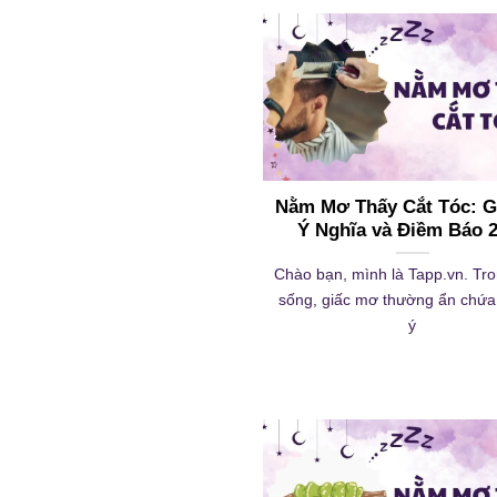
Nằm Mơ Thấy Cắt Tóc: G
Ý Nghĩa và Điềm Báo 
Chào bạn, mình là Tapp.vn. Tr
sống, giấc mơ thường ẩn chứ
ý