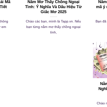
ải Mã
Nằm Mơ Thấy Chồng Ngoại
Nằm 
Tiết
Tình: Ý Nghĩa Và Dấu Hiệu Từ
mã ý 
Giấc Mơ 2025
thông
Chào các bạn, mình là Tapp.vn. Nếu
Bạn đã
ấy em
bạn từng nằm mơ thấy chồng ngoại
tình,
Nằm
Nghĩ
Chào m