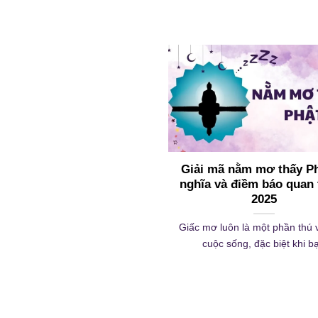
Giải mã nằm mơ thấy Ph
nghĩa và điềm báo quan
2025
Giấc mơ luôn là một phần thú v
cuộc sống, đặc biệt khi b