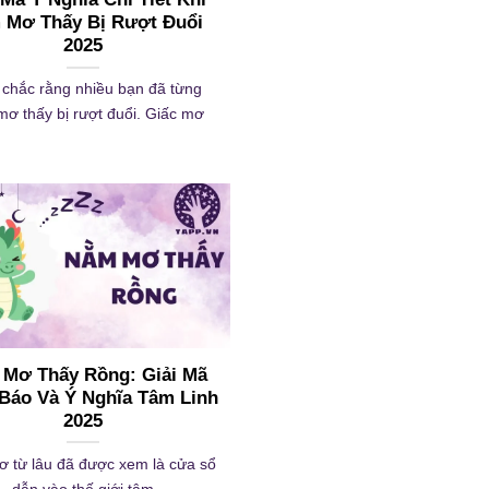
 Mơ Thấy Bị Rượt Đuổi
2025
 chắc rằng nhiều bạn đã từng
ơ thấy bị rượt đuổi. Giấc mơ
Mơ Thấy Rồng: Giải Mã
Báo Và Ý Nghĩa Tâm Linh
2025
ơ từ lâu đã được xem là cửa sổ
dẫn vào thế giới tâm