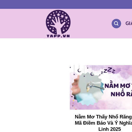
Chuyển
đến
nội
GI
dung
Nằm Mơ Thấy Nhổ Răng:
Mã Điềm Báo Và Ý Nghĩ
Linh 2025