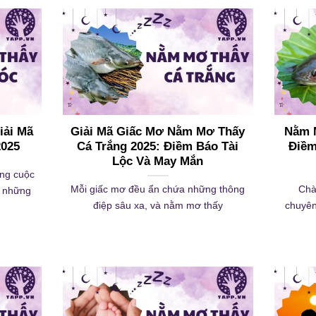
iải Mã
Giải Mã Giấc Mơ Nằm Mơ Thấy
Nằm 
2025
Cá Trắng 2025: Điềm Báo Tài
Điềm
Lộc Và May Mắn
ong cuộc
Mỗi giấc mơ đều ẩn chứa những thông
Chà
a những
điệp sâu xa, và nằm mơ thấy
chuyên