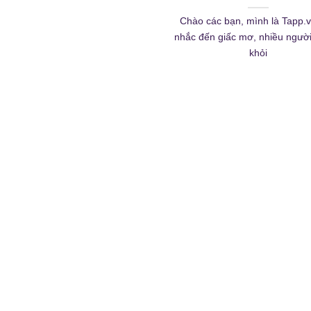
Chào các bạn, mình là Tapp.v
nhắc đến giấc mơ, nhiều ngườ
khỏi