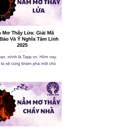
 Mơ Thấy Lửa: Giải Mã
Báo Và Ý Nghĩa Tâm Linh
2025
ạn, mình là Tapp.vn. Hôm nay,
 ta sẽ cùng khám phá một chủ