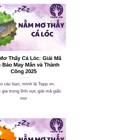
Mơ Thấy Cá Lóc: Giải Mã
 Báo May Mắn và Thành
Công 2025
o các bạn, mình là Tapp.vn,
 gia trong lĩnh vực giải mã giấc
mơ