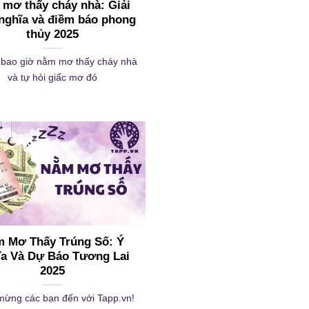
mơ thấy cháy nhà: Giải
nghĩa và điềm báo phong
thủy 2025
 bao giờ nằm mơ thấy cháy nhà
và tự hỏi giấc mơ đó
 Mơ Thấy Trúng Số: Ý
a Và Dự Báo Tương Lai
2025
ừng các bạn đến với Tapp.vn!