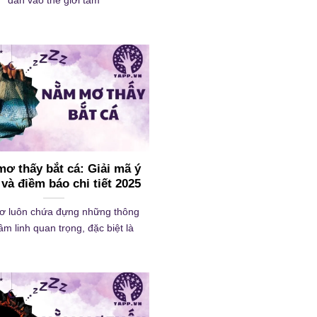
ơ thấy bắt cá: Giải mã ý
 và điềm báo chi tiết 2025
ơ luôn chứa đựng những thông
âm linh quan trọng, đặc biệt là